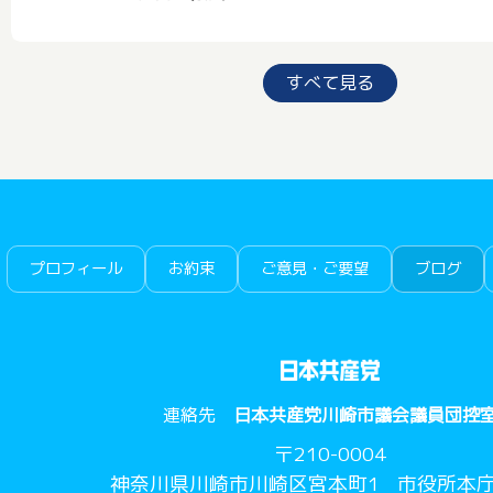
すべて見る
プロフィール
お約束
ご意見・ご要望
ブログ
連絡先
日本共産党川崎市議会議員団控
〒
210-0004
神奈川県川崎市川崎区宮本町1
市役所本庁